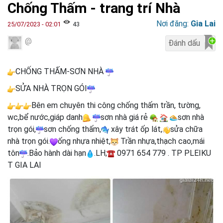
Chống Thấm - trang trí Nhà
Nơi đăng:
Gia Lai
25/07/2023 - 02:01
43
@
CHỐNG THẤM-SƠN NHÀ
SỬA NHÀ TRỌN GÓI
Bên em chuyên thi công chống thấm trần, tường,
wc,bể nước,giáp danh
sơn nhà giá rẻ
sơn nhà
trọn gói,
sơn chống thấm,
xây trát ốp lát,
sửa chữa
nhà trọn gói.
ống nhựa nhiệt,
Trần nhựa,thạch cao,mái
tôn
.Bảo hành dài hạn
.LH;
0971 654 779 . TP PLEIKU
T GIA LAI