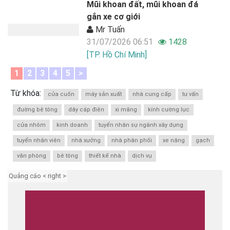
Mũi khoan đất, mũi khoan đá
gắn xe cơ giới
Mr Tuấn
31/07/2026 06:51
1428
[TP. Hồ Chí Minh]
1
2
3
4
5
>
Từ khóa:
cửa cuốn
máy sản xuất
nhà cung cấp
tư vấn
đường bê tông
dây cáp điện
xi măng
kính cường lực
cửa nhôm
kinh doanh
tuyển nhân sự ngành xây dựng
tuyển nhân viên
nhà xưởng
nhà phân phối
xe nâng
gạch
văn phòng
bê tông
thiết kế nhà
dịch vụ
Quảng cáo < right >