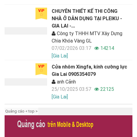
CHUYÊN THIẾT KẾ THI CÔNG
VIP
NHÀ Ở DÂN DỤNG TẠI PLEIKU -
GIA LAI -...
Công ty THHH MTV Xây Dựng
Chìa Khóa Vàng GL
07/02/2026 03:17
14214
[Gia Lai]
Cửa nhôm Xingfa, kính cường lực
VIP
Gia Lai 0905354079
anh Cảnh
25/10/2025 03:57
22125
[Gia Lai]
Quảng cáo < top >