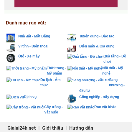
Danh mục rao vặt:
Nhà đất - Mặt Bằng
Tuyển dụng - Đào tạo
Vi tính - Điện thoại
Điện máy & Gia dụng
Ôtô - Xe máy
Quà tặng - Đồ
chơi
Thời trang -
Nội thất - Mỹ
Mỹ phẩm
nghệ
Du lịch - Ẩm
Sang
thực
nhượng -
đầu tư
Dịch vụ
Công nghiệp - xây dựng
Cây trồng -
Rao vặt khác
Vật nuôi
Gialai24h.net
|
Giới thiệu
|
Hướng dẫn