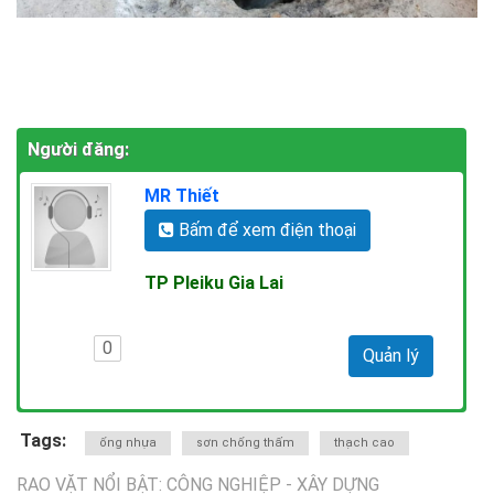
Người đăng:
MR Thiết
Bấm để xem điện thoại
TP Pleiku Gia Lai
0
Quản lý
Tags:
ống nhựa
sơn chống thấm
thạch cao
RAO VẶT NỔI BẬT: CÔNG NGHIỆP - XÂY DỰNG