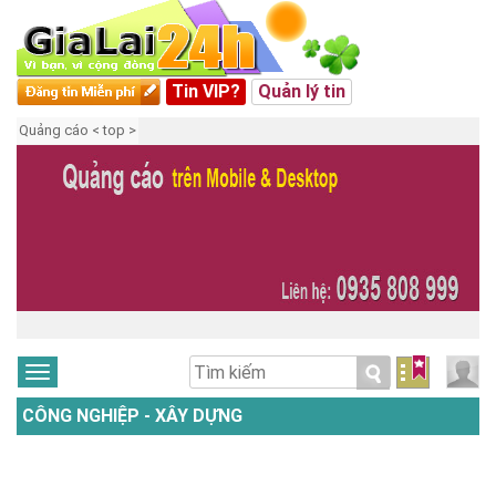
Tin VIP?
Quản lý tin
Quảng cáo < top >
CÔNG NGHIỆP - XÂY DỰNG