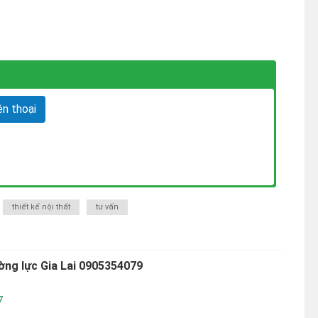
n thoại
thiết kế nội thất
tư vấn
ờng lực Gia Lai 0905354079
7