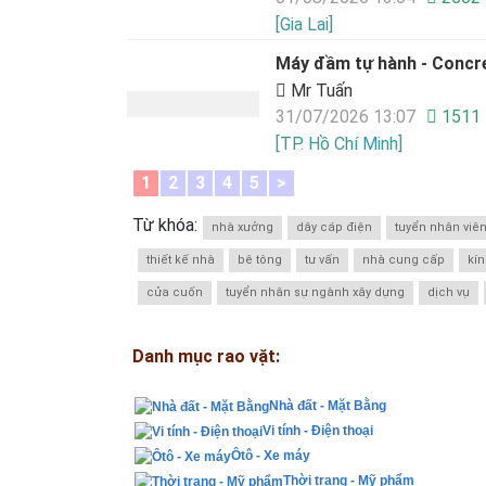
[Gia Lai]
Máy đầm tự hành - Concre
Mr Tuấn
31/07/2026 13:07
1511
[TP. Hồ Chí Minh]
1
2
3
4
5
>
Từ khóa:
nhà xưởng
dây cáp điện
tuyển nhân viê
thiết kế nhà
bê tông
tư vấn
nhà cung cấp
kí
cửa cuốn
tuyển nhân sự ngành xây dựng
dịch vụ
Danh mục rao vặt:
Nhà đất - Mặt Bằng
Vi tính - Điện thoại
Ôtô - Xe máy
Thời trang - Mỹ phẩm