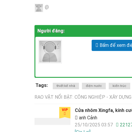
@
Người đăng:
Bấm để xem điệ
Tags:
thiết kế nhà
điện nước
kiến trúc
RAO VẶT NỔI BẬT: CÔNG NGHIỆP - XÂY DỰNG
Cửa nhôm Xingfa, kính cư
VIP
anh Cảnh
25/10/2025 03:57
2212