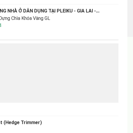
G NHÀ Ở DÂN DỤNG TẠI PLEIKU - GIA LAI -...
ựng Chìa Khóa Vàng GL
4
cắt (Hedge Trimmer)