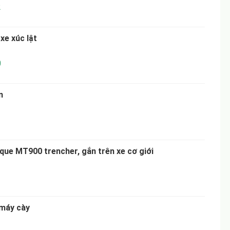
2
xe xúc lật
0
n
que MT900 trencher, gắn trên xe cơ giới
 máy cày