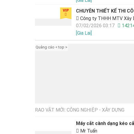
[Gia Lai]
CHUYÊN THIẾT KẾ THI CÔN
VIP
Công ty THHH MTV Xây D
07/02/2026 03:17
1421
[Gia Lai]
Quảng cáo < top >
RAO VẶT MỚI: CÔNG NGHIỆP - XÂY DỰNG
Máy cắt cành dạng kéo 
Mr Tuấn