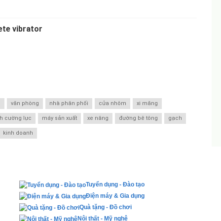
te vibrator
n
văn phòng
nhà phân phối
cửa nhôm
xi măng
nh cường lực
máy sản xuất
xe nâng
đường bê tông
gạch
kinh doanh
Tuyển dụng - Đào tạo
Điện máy & Gia dụng
Quà tặng - Đồ chơi
Nội thất - Mỹ nghệ