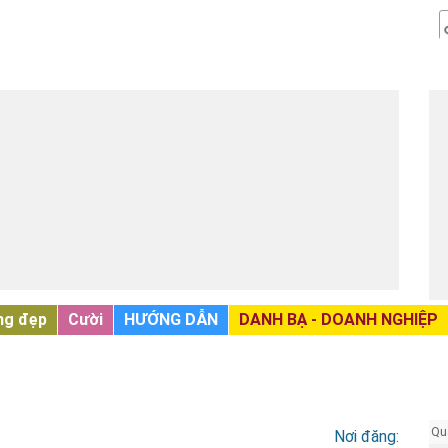
ng đẹp
Cười
HƯỚNG DẪN
DANH BẠ - DOANH NGHIỆP
Qu
Nơi đăng: