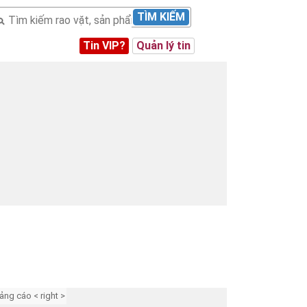
TÌM KIẾM
Tin VIP?
Quản lý tin
ảng cáo < right >