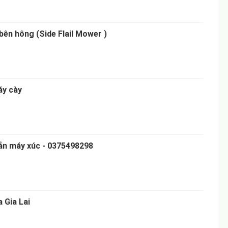
bên hông (Side Flail Mower )
áy cày
ắn máy xúc - 0375498298
 Gia Lai