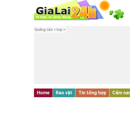
Quảng cáo < top >
Home
Rao vặt
Tin tổng hợp
Cẩm na
CÔNG NGHIỆP - XÂY DỰNG