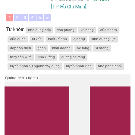
[TP. Hồ Chí Minh]
1
2
3
4
5
>
Từ khóa:
nhà cung cấp
văn phòng
xe nâng
cửa nhôm
cửa cuốn
tư vấn
thiết kế nhà
dịch vụ
kính cường lực
dây cáp điện
gạch
kinh doanh
bê tông
xi măng
máy sản xuất
nhà xưởng
đường bê tông
tuyển nhân sự ngành xây dựng
tuyển nhân viên
nhà phân phối
Quảng cáo < right >