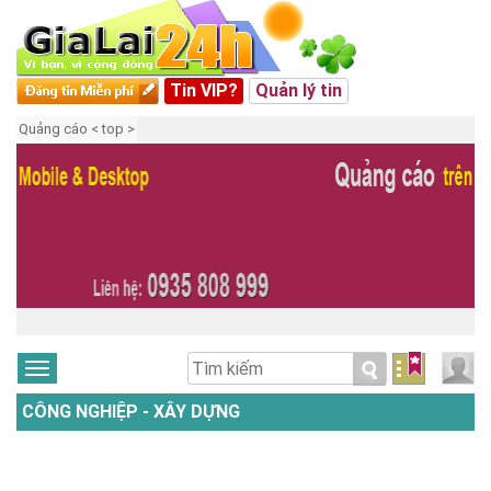
Tin VIP?
Quản lý tin
Quảng cáo < top >
CÔNG NGHIỆP - XÂY DỰNG