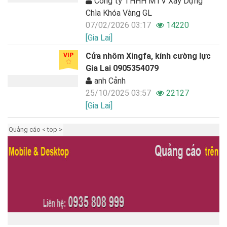
Công ty THHH MTV Xây Dựng
Chìa Khóa Vàng GL
07/02/2026 03:17
14220
[Gia Lai]
Cửa nhôm Xingfa, kính cường lực
VIP
Gia Lai 0905354079
anh Cảnh
25/10/2025 03:57
22127
[Gia Lai]
Quảng cáo < top >