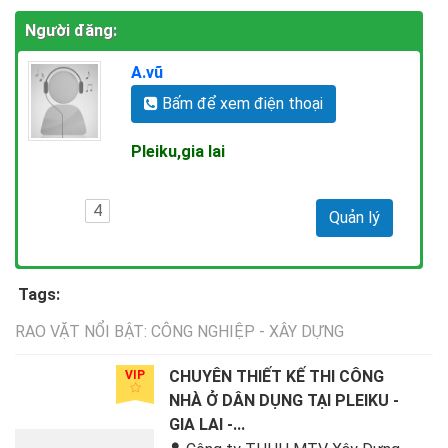
Người đăng:
A.vũ
Bấm để xem điện thoại
Pleiku,gia lai
4
Quản lý
Tags:
RAO VẶT NỔI BẬT: CÔNG NGHIỆP - XÂY DỰNG
CHUYÊN THIẾT KẾ THI CÔNG
VIP
NHÀ Ở DÂN DỤNG TẠI PLEIKU -
GIA LAI -...