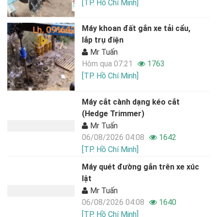
[TP. Hồ Chí Minh]
Máy khoan đất gắn xe tải cẩu,
lắp trụ điện
Mr Tuấn
Hôm qua 07:21
1763
[TP. Hồ Chí Minh]
Máy cắt cành dạng kéo cắt
(Hedge Trimmer)
Mr Tuấn
06/08/2026 04:08
1642
[TP. Hồ Chí Minh]
Máy quét đường gắn trên xe xúc
lật
Mr Tuấn
06/08/2026 04:08
1640
[TP. Hồ Chí Minh]