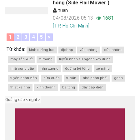
hông (Side Flail Mower )
tuan
04/08/2026 05:13
1681
[TP. Hồ Chí Minh]
1
2
3
4
5
>
Từ khóa:
kính cường lực
dịch vụ
văn phòng
cửa nhôm
máy sản xuất
xi măng
tuyển nhân sự ngành xây dựng
nhà cung cấp
nhà xưởng
đường bê tông
xe nâng
tuyển nhân viên
cửa cuốn
tư vấn
nhà phân phối
gạch
thiết kế nhà
kinh doanh
bê tông
dây cáp điện
Quảng cáo < right >