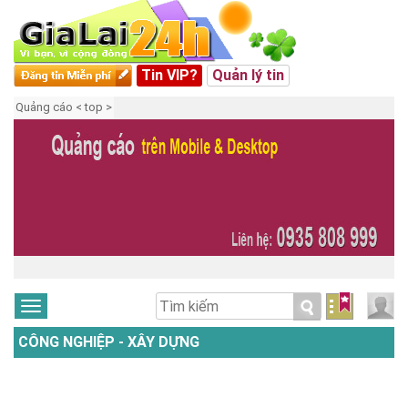
Tin VIP?
Quản lý tin
Quảng cáo < top >
CÔNG NGHIỆP - XÂY DỰNG