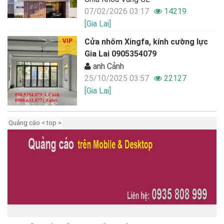
07/02/2026 03:17
14219
[Gia Lai]
Cửa nhôm Xingfa, kính cường lực
VIP
Gia Lai 0905354079
anh Cảnh
25/10/2025 03:57
22127
[Gia Lai]
Quảng cáo < top >