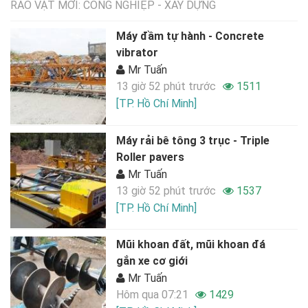
RAO VẶT MỚI: CÔNG NGHIỆP - XÂY DỰNG
Máy đầm tự hành - Concrete
vibrator
Mr Tuấn
13 giờ 52 phút trước
1511
[TP. Hồ Chí Minh]
Máy rải bê tông 3 trục - Triple
Roller pavers
Mr Tuấn
13 giờ 52 phút trước
1537
[TP. Hồ Chí Minh]
Mũi khoan đất, mũi khoan đá
gắn xe cơ giới
Mr Tuấn
Hôm qua 07:21
1429