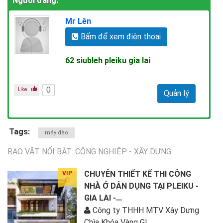
Người đăng:
Mr Lên
Bấm để xem điện thoại
62 siubleh pleiku gia lai
0
Quản lý
Tags:
máy đào
RAO VẶT NỔI BẬT: CÔNG NGHIỆP - XÂY DỰNG
CHUYÊN THIẾT KẾ THI CÔNG
VIP
NHÀ Ở DÂN DỤNG TẠI PLEIKU -
GIA LAI -...
Công ty THHH MTV Xây Dựng
Chìa Khóa Vàng GL