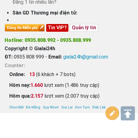
Đăng 1 tin nhiều lần?
Sàn GD Thương mại điện tử:
Tin VIP?
Quản lý tin
Hotline: 0935.808.992 - 0935.808.999
Copyright © Gialai24h
ĐT:
0935 808 999 -
Email:
gialai24h@gmail.com
Counter:
Online:
13
(
6
khách +
7
bots)
Hôm nay:
1.660
lượt xem (1.486 truy cập)
Hôm qua:
2.157
lượt xem (2.007 truy cập)
Chon360
Đà Nẵng
Quy Nhơn
Gia Lai
Kon Tum
Đăk Lăk