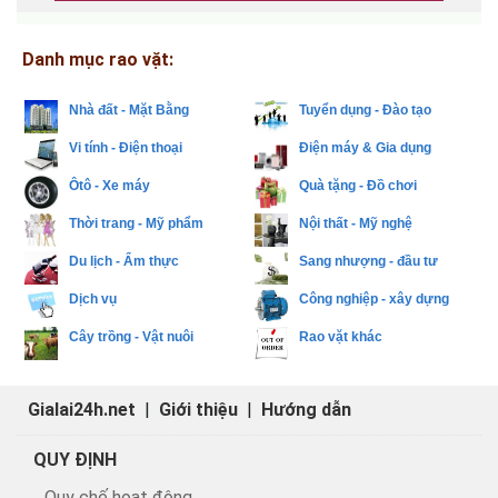
Danh mục rao vặt:
Nhà đất - Mặt Bằng
Tuyển dụng - Đào tạo
Vi tính - Điện thoại
Điện máy & Gia dụng
Ôtô - Xe máy
Quà tặng - Đồ chơi
Thời trang - Mỹ phẩm
Nội thất - Mỹ nghệ
Du lịch - Ẩm thực
Sang nhượng - đầu tư
Dịch vụ
Công nghiệp - xây dựng
Cây trồng - Vật nuôi
Rao vặt khác
Gialai24h.net
|
Giới thiệu
|
Hướng dẫn
QUY ĐỊNH
Quy chế hoạt động