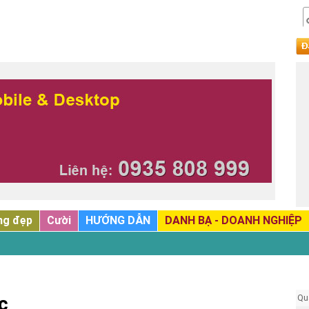
ng đẹp
Cười
HƯỚNG DẪN
DANH BẠ - DOANH NGHIỆP
Qu
c