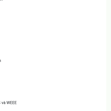
m
S và WEEE