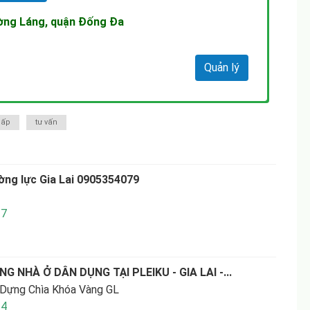
ờng Láng, quận Đống Đa
Quản lý
cấp
tư vấn
ờng lực Gia Lai 0905354079
7
G NHÀ Ở DÂN DỤNG TẠI PLEIKU - GIA LAI -...
ựng Chìa Khóa Vàng GL
4