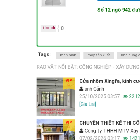
Số 12 ngõ 942 đư
0
Tags:
màn hình
máy sản xuất
nhà cung 
RAO VẶT NỔI BẬT: CÔNG NGHIỆP - XÂY DỰNG
Cửa nhôm Xingfa, kính cư
VIP
anh Cảnh
25/10/2025 03:57
2212
[Gia Lai]
CHUYÊN THIẾT KẾ THI CÔN
VIP
Công ty THHH MTV Xây D
07/02/2026 03:17
1421