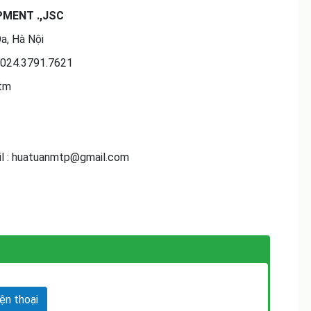
PMENT .,JSC
a, Hà Nội
.3791.7621
htm
atuanmtp@gmail.com
n thoại