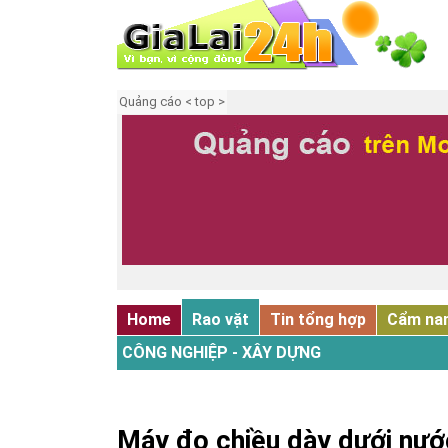
Quảng cáo < top >
Home
Rao vặt
Tin tổng hợp
Cẩm na
CÔNG NGHIỆP - XÂY DỰNG
Máy đo chiều dày dưới nướ