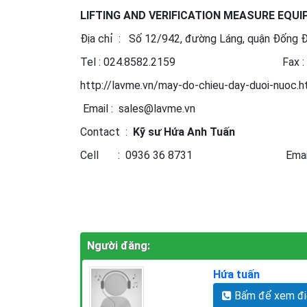
LIFTING AND VERIFICATION MEASURE EQUI
Địa chỉ : Số 12/942, đường Láng, quận Đống Đ
Tel : 024.8582.2159 Fax : 024
http://lavme.vn/may-do-chieu-day-duoi-nuoc.
Email : sales@lavme.vn
Contact :
Kỹ sư Hứa Anh Tuấn
Cell : 0936 36 8731 Email : hu
Người đăng:
Hứa tuấn
Bấm để xem điệ