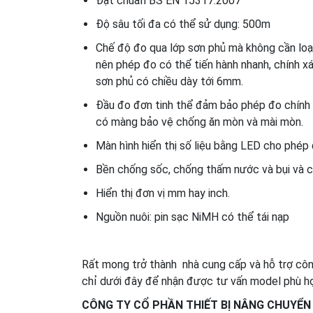
Đạt chuẩn BS EN 15317:2007
Độ sâu tối đa có thể sử dụng: 500m
Chế độ đo qua lớp sơn phủ mà không cần loạ
nên phép đo có thể tiến hành nhanh, chính x
sơn phủ có chiều dày tới 6mm.
Đầu đo đơn tinh thể đảm bảo phép đo chính 
có màng bảo vệ chống ăn mòn và mài mòn.
Màn hình hiển thị số liệu bằng LED cho phép
Bền chống sốc, chống thấm nước và bụi và c
Hiển thị đơn vị mm hay inch.
Nguồn nuôi: pin sạc NiMH có thể tái nạp
Rất mong trở thành nhà cung cấp và hỗ trợ công
chỉ dưới đây để nhận được tư vấn model phù hợ
CÔNG TY CỔ PHẦN THIẾT BỊ NÂNG CHUYỂN