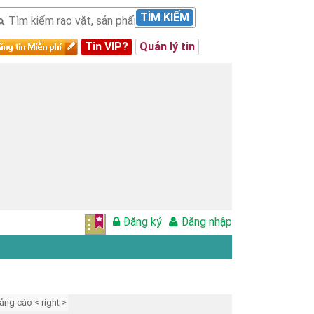
TÌM KIẾM
Tin VIP?
Quản lý tin
Đăng ký
Đăng nhập
ảng cáo < right >