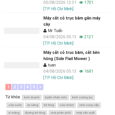
05/08/2026 12:31
1701
[TP. Hồ Chí Minh]
Máy cắt cỏ trục băm gắn máy
cày
Mr Tuấn
04/08/2026 05:13
2121
[TP. Hồ Chí Minh]
Máy cắt cỏ truc băm, cắt bên
hông (Side Flail Mower )
tuan
04/08/2026 05:13
1681
[TP. Hồ Chí Minh]
1
2
3
4
5
>
Từ khóa:
kinh doanh
tuyển nhân viên
kính cường lực
cửa cuốn
xe nâng
bê tông
cửa nhôm
nhà cung cấp
xi măng
đường bê tông
nhà phân phối
máy sản xuất