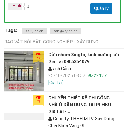
0
Quản lý
Tags:
đá tự nhiên
sàn gỗ tự nhiên
RAO VẶT NỔI BẬT: CÔNG NGHIỆP - XÂY DỰNG
Cửa nhôm Xingfa, kính cường lực
VIP
Gia Lai 0905354079
anh Cảnh
25/10/2025 03:57
22127
[Gia Lai]
CHUYÊN THIẾT KẾ THI CÔNG
VIP
NHÀ Ở DÂN DỤNG TẠI PLEIKU -
GIA LAI -...
Công ty THHH MTV Xây Dựng
Chìa Khóa Vàng GL