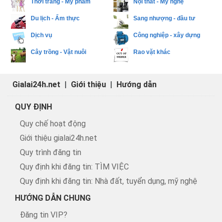
Thời trang - Mỹ phẩm
Nội thất - Mỹ nghệ
Du lịch - Ẩm thực
Sang nhượng - đầu tư
Dịch vụ
Công nghiệp - xây dựng
Cây trồng - Vật nuôi
Rao vặt khác
Gialai24h.net
|
Giới thiệu
|
Hướng dẫn
QUY ĐỊNH
Quy chế hoạt động
Giới thiệu gialai24h.net
Quy trình đăng tin
Quy định khi đăng tin: TÌM VIỆC
Quy định khi đăng tin: Nhà đất, tuyển dụng, mỹ nghệ
HƯỚNG DẪN CHUNG
Đăng tin VIP?