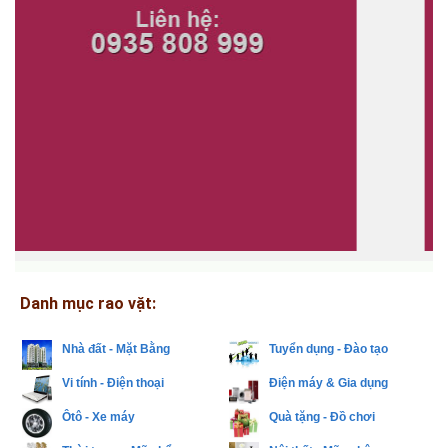
Danh mục rao vặt:
Nhà đất - Mặt Bằng
Tuyển dụng - Đào tạo
Vi tính - Điện thoại
Điện máy & Gia dụng
Ôtô - Xe máy
Quà tặng - Đồ chơi