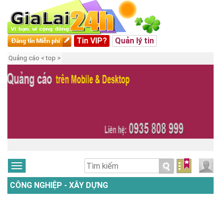
Tin VIP?
Quản lý tin
Quảng cáo < top >
CÔNG NGHIỆP - XÂY DỰNG