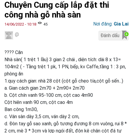
Chuyên Cung cấp lắp đặt thi
công nhà gỗ nhà sàn
Nơi đăng:
Gia Lai
14/06/2022 - 10:18
45
@
???? Căn
Nhà sàn( 1 trệt 1 lầu) 3 gian 2 chái , diện tích: dài 8 x 13=
104m2 ( - Tầng trệt 1 pk, 1 PN, bếp, kv Caffe,tầng 1 : 3 pn,
phòng ăn
1.quy cách gian: nhà 28 cột (cột gỗ chẹo tía,cột gỗ sến...)
a. Gian cách gian 2m70 + 2m90+ 2m70
b. Cột chín vanh 95-100 cm, cột cao 4m90
Cột hiên vanh 90 cm, cột cao 4m
Ban công 1m30,
c. Ván sàn dày 3,5 cm, ván dày 2 cm,
d. Đòn tay gỗ sao xanh, gỗ tương đương 8 cm vuông, rui 8 *
2 cm, mè 3 * 3cm và lợp ngói đất, đôn kê chân cột đá tự