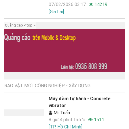
07/02/2026 03:17
14219
[Gia Lai]
Quảng cáo < top >
RAO VẶT MỚI: CÔNG NGHIỆP - XÂY DỰNG
Máy đầm tự hành - Concrete
vibrator
Mr Tuấn
8 giờ 4 phút trước
1511
[TP. Hồ Chí Minh]