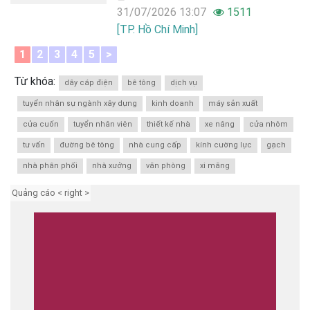
31/07/2026 13:07
1511
[TP. Hồ Chí Minh]
1
2
3
4
5
>
Từ khóa:
dây cáp điện
bê tông
dịch vụ
tuyển nhân sự ngành xây dựng
kinh doanh
máy sản xuất
cửa cuốn
tuyển nhân viên
thiết kế nhà
xe nâng
cửa nhôm
tư vấn
đường bê tông
nhà cung cấp
kính cường lực
gạch
nhà phân phối
nhà xưởng
văn phòng
xi măng
Quảng cáo < right >