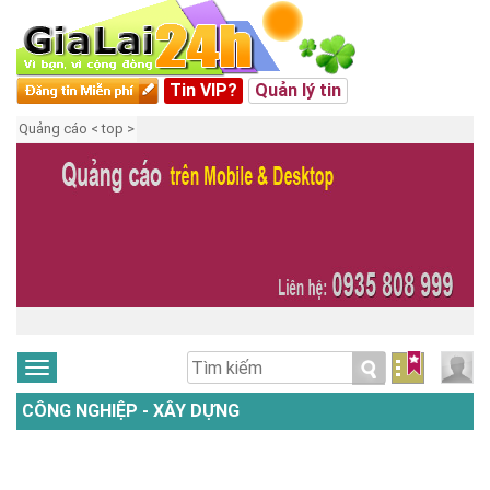
Tin VIP?
Quản lý tin
Quảng cáo < top >
CÔNG NGHIỆP - XÂY DỰNG