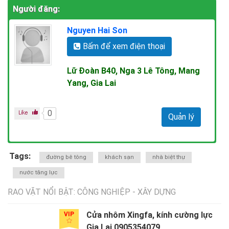
Người đăng:
Nguyen Hai Son
Bấm để xem điện thoại
Lữ Đoàn B40, Nga 3 Lê Tông, Mang
Yang, Gia Lai
0
Quản lý
Tags:
đường bê tông
khách sạn
nhà biệt thự
nước tăng lực
RAO VẶT NỔI BẬT: CÔNG NGHIỆP - XÂY DỰNG
Cửa nhôm Xingfa, kính cường lực
VIP
Gia Lai 0905354079