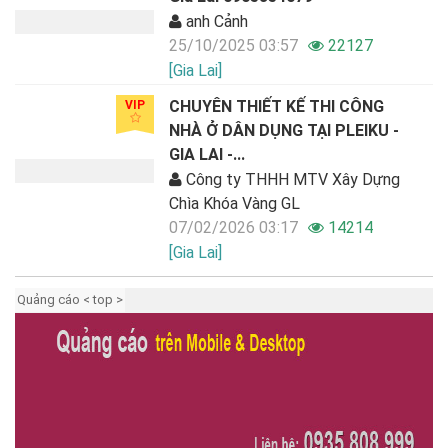
anh Cảnh
25/10/2025 03:57
22127
[Gia Lai]
CHUYÊN THIẾT KẾ THI CÔNG
VIP
NHÀ Ở DÂN DỤNG TẠI PLEIKU -
GIA LAI -...
Công ty THHH MTV Xây Dựng
Chìa Khóa Vàng GL
07/02/2026 03:17
14214
[Gia Lai]
Quảng cáo < top >