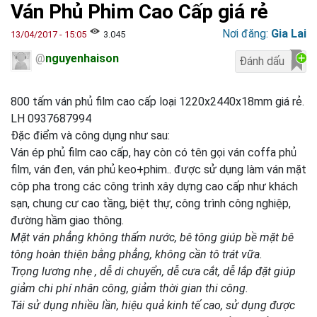
Ván Phủ Phim Cao Cấp giá rẻ
Nơi đăng:
Gia Lai
13/04/2017 - 15:05
3.045
@
nguyenhaison
800 tấm ván phủ film cao cấp loại 1220x2440x18mm giá rẻ.
LH 0937687994
Đặc điểm và công dụng như sau:
Ván ép phủ film cao cấp, hay còn có tên gọi ván coffa phủ
film, ván đen, ván phủ keo+phim.. được sử dụng làm ván mặt
côp pha trong các công trình xây dựng cao cấp như khách
sạn, chung cư cao tầng, biệt thự, công trình công nghiệp,
đường hầm giao thông.
Mặt ván phẳng không thấm nước, bê tông giúp bề mặt bê
tông hoàn thiện bằng phẳng, không cần tô trát vữa.
Trọng lương nhẹ , dễ di chuyển, dễ cưa cắt, dễ lắp đặt giúp
giảm chi phí nhân công, giảm thời gian thi công.
Tái sử dụng nhiều lần, hiệu quả kinh tế cao, sử dụng được