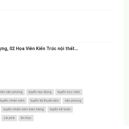
ng, 02 Họa Viên Kiến Trúc nội thất...
viên văn phòng
tuyển lao động
tuyển học viên
tuyển nhân viên
tuyển kỹ thuật viên
văn phòng
tuyển nhân viên bán hàng
tuyển kế toán
cà phê
tin học