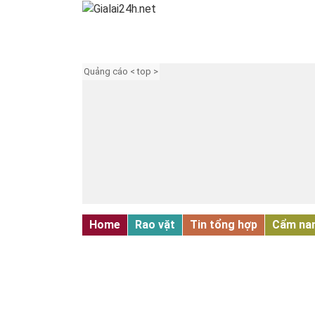
Quảng cáo < top >
Home
Rao vặt
Tin tổng hợp
Cẩm na
TUYỂN DỤNG - ĐÀO TẠO