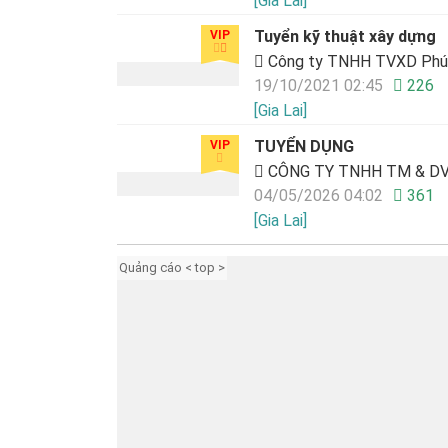
[Gia Lai]
Tuyển kỹ thuật xây dựng
VIP
Công ty TNHH TVXD Phú 
19/10/2021 02:45
226
[Gia Lai]
TUYỂN DỤNG
VIP
CÔNG TY TNHH TM & DV
04/05/2026 04:02
361
[Gia Lai]
Quảng cáo < top >