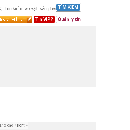
TÌM KIẾM
Tin VIP?
Quản lý tin
ảng cáo < right >