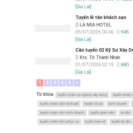
[Gia Lai]
Tuyển lễ tân khách sạn
LA MIA HOTEL
05/07/2026 00:36
945
[Gia Lai]
Cần tuyển 02 Kỹ Sư Xây Dự
Kts. Tô Thành Nhân
01/07/2026 02:19
680
[Gia Lai]
1
2
3
4
5
>
Từ khóa:
tuyển nhân sự ngành xây dựng
tuyển nhân 
tuyển nhân viên kỹ thuật
tuyển lái xe
kinh doanh
tuyển nhân viên kinh doanh
tuyển giáo viên
tư vấn
tuyển nhân viên phục vụ
tuyển bảo vệ
tuyển tư vấn