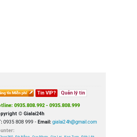
Tin VIP?
Quản lý tin
tline: 0935.808.992 - 0935.808.999
pyright © Gialai24h
:
0935 808 999 -
Email:
gialai24h@gmail.com
unter:
Chon360
Đà Nẵng
Quy Nhơn
Gia Lai
Kon Tum
Đăk Lăk