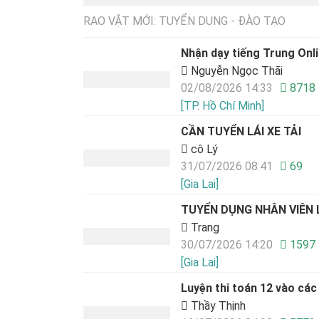
RAO VẶT MỚI: TUYỂN DỤNG - ĐÀO TẠO
Nhận dạy tiếng Trung Onli
Nguyễn Ngọc Thãi
02/08/2026 14:33
8718
[TP. Hồ Chí Minh]
CẦN TUYỂN LÁI XE TẢI
cô Lý
31/07/2026 08:41
69
[Gia Lai]
TUYỂN DỤNG NHÂN VIÊN L
Trang
30/07/2026 14:20
1597
[Gia Lai]
Luyện thi toán 12 vào các
Thầy Thịnh