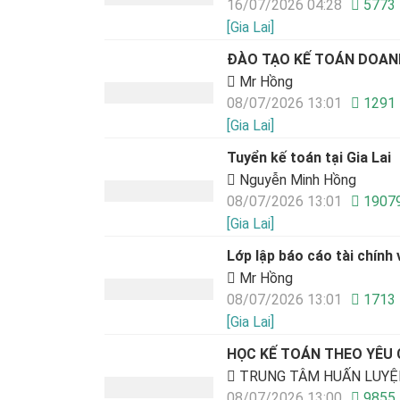
16/07/2026 04:28
5773
[Gia Lai]
ĐÀO TẠO KẾ TOÁN DOANH
Mr Hồng
08/07/2026 13:01
1291
[Gia Lai]
Tuyển kế toán tại Gia Lai
Nguyễn Minh Hồng
08/07/2026 13:01
1907
[Gia Lai]
Lớp lập báo cáo tài chính 
Mr Hồng
08/07/2026 13:01
1713
[Gia Lai]
HỌC KẾ TOÁN THEO YÊU
TRUNG TÂM HUẤN LUYỆN
08/07/2026 13:00
9855