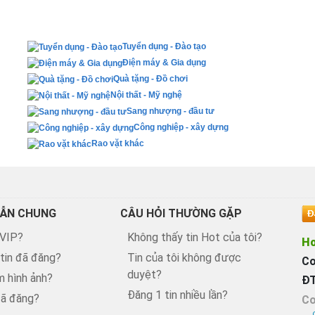
Tuyển dụng - Đào tạo
Điện máy & Gia dụng
Quà tặng - Đồ chơi
Nội thất - Mỹ nghệ
Sang nhượng - đầu tư
Công nghiệp - xây dựng
Rao vặt khác
ẪN CHUNG
CÂU HỎI THƯỜNG GẶP
 VIP?
Không thấy tin Hot của tôi?
Ho
 tin đã đăng?
Tin của tôi không được
Co
duyệt?
 hình ảnh?
ĐT
Đăng 1 tin nhiều lần?
đã đăng?
Co