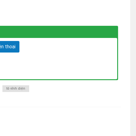
n thoại
tô vĩnh diện