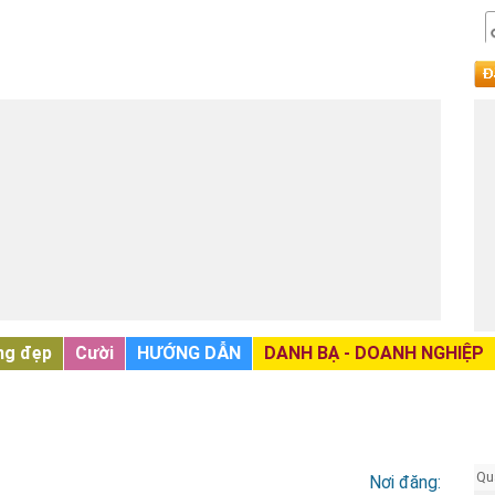
ng đẹp
Cười
HƯỚNG DẪN
DANH BẠ - DOANH NGHIỆP
Qu
Nơi đăng: