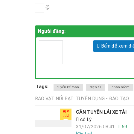
@
Người đăng:
Bấm để xem điệ
Tags:
tuyển kế toán
điện tử
phần mềm
RAO VẶT NỔI BẬT: TUYỂN DỤNG - ĐÀO TẠO
CẦN TUYỂN LÁI XE TẢI
VIP
cô Lý
31/07/2026 08:41
69