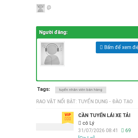
@
Người đăng:
Bấm để xem điệ
Tags:
tuyển nhân viên bán hàng
RAO VẶT NỔI BẬT: TUYỂN DỤNG - ĐÀO TẠO
CẦN TUYỂN LÁI XE TẢI
VIP
cô Lý
31/07/2026 08:41
69