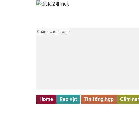
Quảng cáo < top >
Home
Rao vặt
Tin tổng hợp
Cẩm na
TUYỂN DỤNG - ĐÀO TẠO