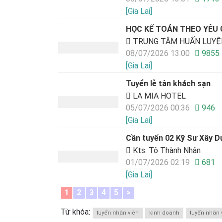
[Gia Lai]
HỌC KẾ TOÁN THEO YÊU
TRUNG TÂM HUẤN LUYỆN
08/07/2026 13:00
9855
[Gia Lai]
Tuyển lễ tân khách sạn
LA MIA HOTEL
05/07/2026 00:36
946
[Gia Lai]
Cần tuyển 02 Kỹ Sư Xây Dự
Kts. Tô Thành Nhân
01/07/2026 02:19
681
[Gia Lai]
1
2
3
4
5
>
Từ khóa:
tuyển nhân viên
kinh doanh
tuyển nhân v