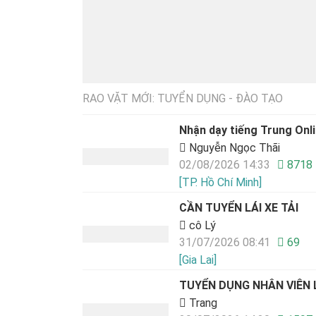
RAO VẶT MỚI: TUYỂN DỤNG - ĐÀO TẠO
Nhận dạy tiếng Trung Onli
Nguyễn Ngọc Thãi
02/08/2026 14:33
8718
[TP. Hồ Chí Minh]
CẦN TUYỂN LÁI XE TẢI
cô Lý
31/07/2026 08:41
69
[Gia Lai]
TUYỂN DỤNG NHÂN VIÊN L
Trang