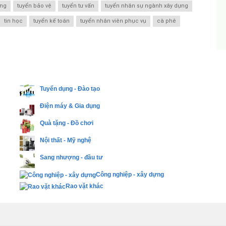
òng
tuyển bảo vệ
tuyển tư vấn
tuyển nhân sự ngành xây dựng
tin học
tuyển kế toán
tuyển nhân viên phục vụ
cà phê
Tuyển dụng - Đào tạo
Điện máy & Gia dụng
Quà tặng - Đồ chơi
Nội thất - Mỹ nghệ
Sang nhượng - đầu tư
Công nghiệp - xây dựng
Rao vặt khác