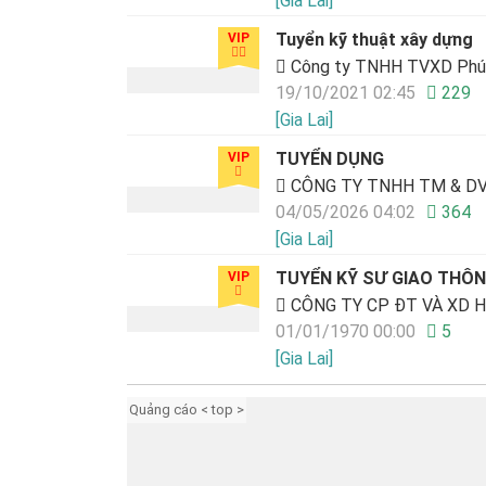
[Gia Lai]
Tuyển kỹ thuật xây dựng
VIP
Công ty TNHH TVXD Phú 
19/10/2021 02:45
229
[Gia Lai]
TUYỂN DỤNG
VIP
CÔNG TY TNHH TM & DV
04/05/2026 04:02
364
[Gia Lai]
TUYỂN KỸ SƯ GIAO THÔ
VIP
CÔNG TY CP ĐT VÀ XD H
01/01/1970 00:00
5
[Gia Lai]
Quảng cáo < top >