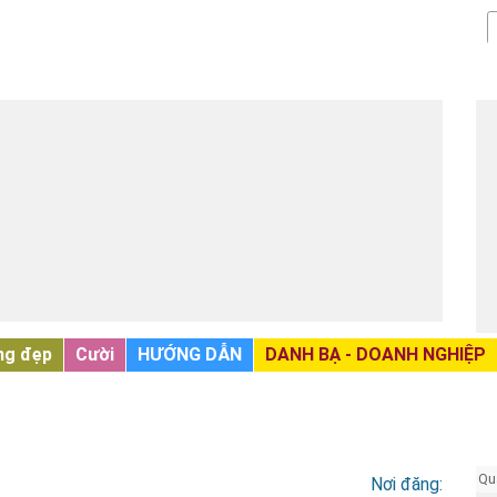
ng đẹp
Cười
HƯỚNG DẪN
DANH BẠ - DOANH NGHIỆP
Qu
Nơi đăng: