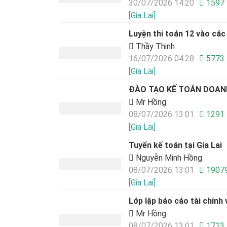
30/07/2026 14:20
1597
[Gia Lai]
Luyện thi toán 12 vào các
Thầy Thịnh
16/07/2026 04:28
5773
[Gia Lai]
ĐÀO TẠO KẾ TOÁN DOANH
Mr Hồng
08/07/2026 13:01
1291
[Gia Lai]
Tuyển kế toán tại Gia Lai
Nguyễn Minh Hồng
08/07/2026 13:01
1907
[Gia Lai]
Lớp lập báo cáo tài chính 
Mr Hồng
08/07/2026 13:01
1713