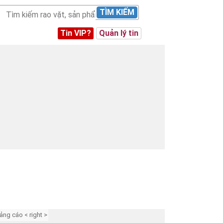
TÌM KIẾM
Tin VIP?
Quản lý tin
ảng cáo < right >