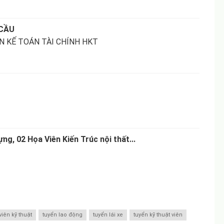
 CẦU
 KẾ TOÁN TÀI CHÍNH HKT
ng, 02 Họa Viên Kiến Trúc nội thất...
iên kỹ thuật
tuyển lao động
tuyển lái xe
tuyển kỹ thuật viên