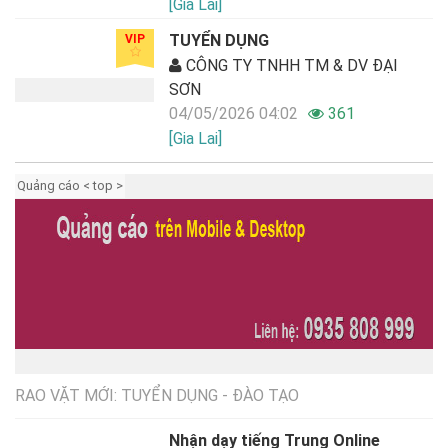
[Gia Lai]
TUYỂN DỤNG
VIP
CÔNG TY TNHH TM & DV ĐẠI
SƠN
04/05/2026 04:02
361
[Gia Lai]
Quảng cáo < top >
RAO VẶT MỚI: TUYỂN DỤNG - ĐÀO TẠO
Nhận dạy tiếng Trung Online