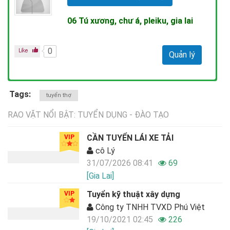
06 Tú xương, chư á, pleiku, gia lai
0
Quản lý
Tags:
tuyển thợ
RAO VẶT NỔI BẬT: TUYỂN DỤNG - ĐÀO TẠO
CẦN TUYỂN LÁI XE TẢI
VIP
cô Lý
31/07/2026 08:41
69
[Gia Lai]
Tuyển kỹ thuật xây dựng
VIP
Công ty TNHH TVXD Phú Việt
19/10/2021 02:45
226