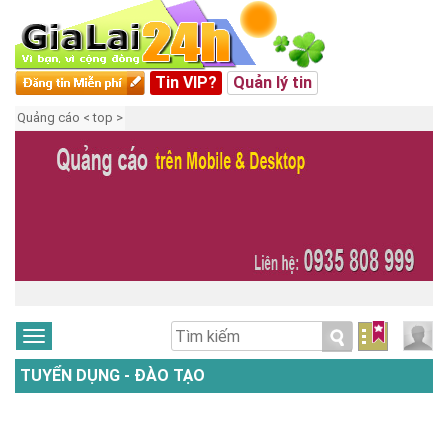
Tin VIP?
Quản lý tin
Quảng cáo < top >
TUYỂN DỤNG - ĐÀO TẠO