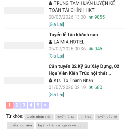
TRUNG TÂM HUẤN LUYỆN KẾ
TOÁN TÀI CHÍNH HKT
08/07/2026 13:00
9855
[Gia Lai]
Tuyển lễ tân khách sạn
LA MIA HOTEL
05/07/2026 00:36
945
[Gia Lai]
Cần tuyển 02 Kỹ Sư Xây Dựng, 02
Họa Viên Kiến Trúc nội thất...
Kts. Tô Thành Nhân
01/07/2026 02:19
680
[Gia Lai]
1
2
3
4
5
>
Từ khóa:
tuyển nhân viên
tuyển lái xe
tin học
tuyển bảo vệ
tuyển học viên
tuyển nhân sự ngành xây dựng