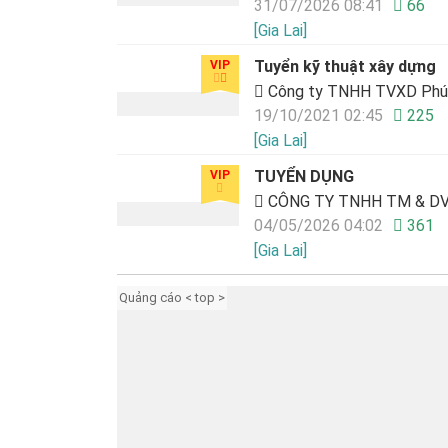
31/07/2026 08:41
66
[Gia Lai]
Tuyển kỹ thuật xây dựng
VIP
Công ty TNHH TVXD Phú 
19/10/2021 02:45
225
[Gia Lai]
TUYỂN DỤNG
VIP
CÔNG TY TNHH TM & DV
04/05/2026 04:02
361
[Gia Lai]
Quảng cáo < top >