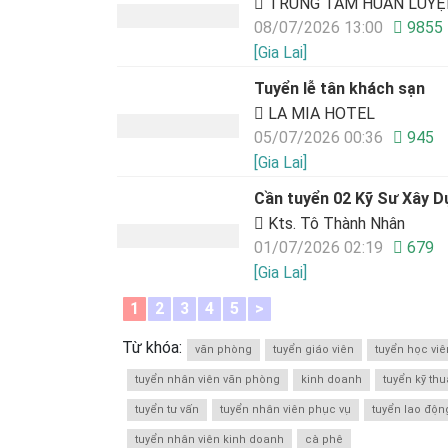
TRUNG TÂM HUẤN LUYỆN
08/07/2026 13:00
9855
[Gia Lai]
Tuyển lễ tân khách sạn
LA MIA HOTEL
05/07/2026 00:36
945
[Gia Lai]
Cần tuyển 02 Kỹ Sư Xây Dự
Kts. Tô Thành Nhân
01/07/2026 02:19
679
[Gia Lai]
1
2
3
4
5
>
Từ khóa:
văn phòng
tuyển giáo viên
tuyển học viê
tuyển nhân viên văn phòng
kinh doanh
tuyển kỹ thu
tuyển tư vấn
tuyển nhân viên phục vụ
tuyển lao độn
tuyển nhân viên kinh doanh
cà phê