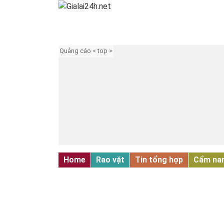
Quảng cáo < top >
Home
Rao vặt
Tin tổng hợp
Cẩm na
TUYỂN DỤNG - ĐÀO TẠO