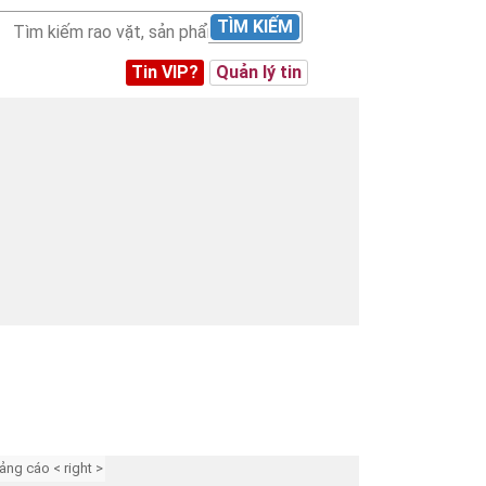
TÌM KIẾM
Tin VIP?
Quản lý tin
ảng cáo < right >