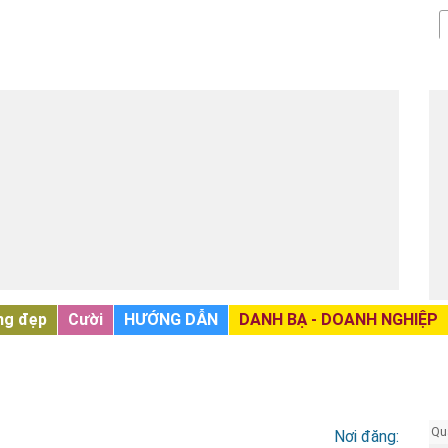
ng đẹp
Cười
HƯỚNG DẪN
DANH BẠ - DOANH NGHIỆP
Qu
Nơi đăng: