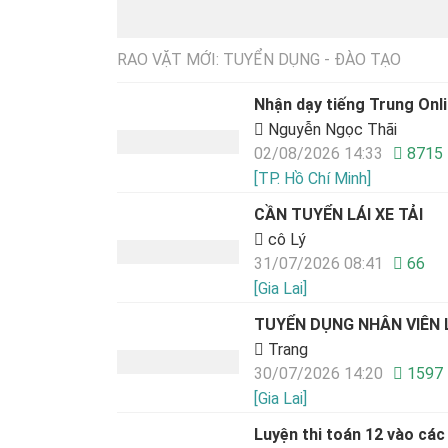
RAO VẶT MỚI: TUYỂN DỤNG - ĐÀO TẠO
Nhận dạy tiếng Trung Onli
Nguyễn Ngọc Thãi
02/08/2026 14:33
8715
[TP. Hồ Chí Minh]
CẦN TUYỂN LÁI XE TẢI
cô Lý
31/07/2026 08:41
66
[Gia Lai]
TUYỂN DỤNG NHÂN VIÊN L
Trang
30/07/2026 14:20
1597
[Gia Lai]
Luyện thi toán 12 vào các