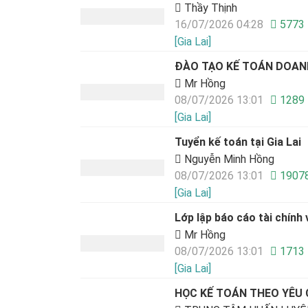
Thầy Thịnh
16/07/2026 04:28
5773
[Gia Lai]
ĐÀO TẠO KẾ TOÁN DOANH
Mr Hồng
08/07/2026 13:01
1289
[Gia Lai]
Tuyển kế toán tại Gia Lai
Nguyễn Minh Hồng
08/07/2026 13:01
1907
[Gia Lai]
Lớp lập báo cáo tài chính 
Mr Hồng
08/07/2026 13:01
1713
[Gia Lai]
HỌC KẾ TOÁN THEO YÊU