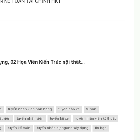
 KẾ TOÁN TÀI CHÍNH HKT
ng, 02 Họa Viên Kiến Trúc nội thất...
n
tuyển nhân viên bán hàng
tuyển bảo vệ
tư vấn
ật viên
tuyển nhân viên
tuyển lái xe
tuyển nhân viên kỹ thuật
g
tuyển kế toán
tuyển nhân sự ngành xây dựng
tin học