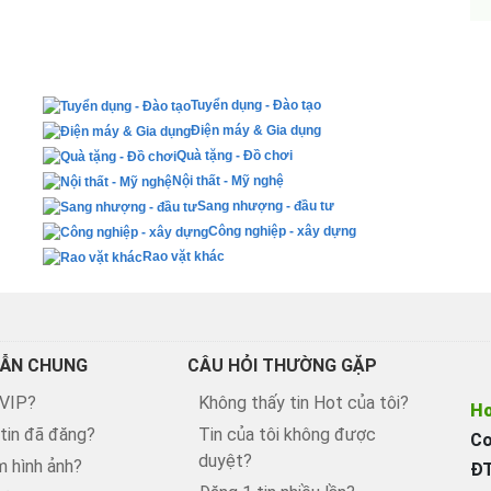
Tuyển dụng - Đào tạo
Điện máy & Gia dụng
Quà tặng - Đồ chơi
Nội thất - Mỹ nghệ
Sang nhượng - đầu tư
Công nghiệp - xây dựng
Rao vặt khác
ẪN CHUNG
CÂU HỎI THƯỜNG GẶP
 VIP?
Không thấy tin Hot của tôi?
Ho
 tin đã đăng?
Tin của tôi không được
Co
duyệt?
 hình ảnh?
ĐT