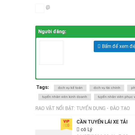
@
Người đăng:
Bấm để xem điệ
Tags:
dịch vụ kế toán
dịch vụ tài chính
ph
tuyển nhân viên kinh doanh
tuyển nhân viên phục 
RAO VẶT NỔI BẬT: TUYỂN DỤNG - ĐÀO TẠO
CẦN TUYỂN LÁI XE TẢI
VIP
cô Lý