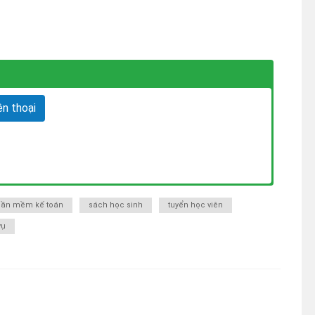
n thoại
ần mềm kế toán
sách học sinh
tuyển học viên
vụ