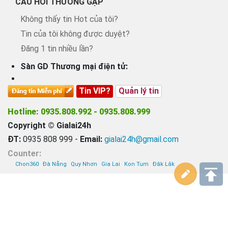
CÂU HỎI THƯỜNG GẶP
Không thấy tin Hot của tôi?
Tin của tôi không được duyệt?
Đăng 1 tin nhiều lần?
Sàn GD Thương mại điện tử:
Tin VIP?
Quản lý tin
Hotline: 0935.808.992 - 0935.808.999
Copyright © Gialai24h
ĐT:
0935 808 999 -
Email:
gialai24h@gmail.com
Counter:
Chon360
Đà Nẵng
Quy Nhơn
Gia Lai
Kon Tum
Đăk Lăk