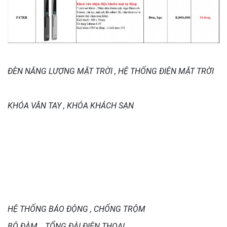
ĐÈN NĂNG LƯỢNG MẶT TRỜI , HỆ THỐNG ĐIỆN MẶT TRỜI
KHÓA VÂN TAY , KHÓA KHÁCH SẠN
HỆ THỐNG BÁO ĐỘNG , CHỐNG TRỘM
BỘ ĐÀM , TỔNG ĐÀI ĐIỆN THOẠI