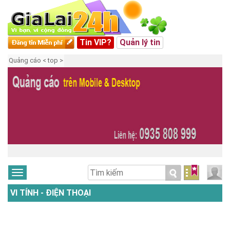
Tin VIP?
Quản lý tin
Quảng cáo < top >
VI TÍNH - ĐIỆN THOẠI