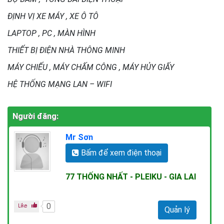
ĐỊNH VỊ XE MÁY , XE Ô TÔ
LAPTOP , PC , MÀN HÌNH
THIẾT BỊ ĐIỆN NHÀ THÔNG MINH
MÁY CHIẾU , MÁY CHẤM CÔNG , MÁY HỦY GIẤY
HỆ THỐNG MẠNG LAN – WIFI
Người đăng:
Mr Sơn
Bấm để xem điện thoại
77 THỐNG NHẤT - PLEIKU - GIA LAI
0
Quản lý