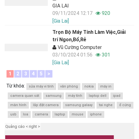
GIA LAI
09/11/2024 12:17
920
[Gia Lai]
Trọn Bộ Máy Tính Làm Việc,Giải
trí Ngon,Bổ,Rẻ
Vũ Cường Computer
03/10/2024 01:56
301
[Gia Lai]
1
2
3
4
5
>
Từ khóa:
sửa máy vi tính
văn phòng
nokia
máy in
camera quan sát
samsung
máy tính
laptop dell
ipad
màn hình
lắp đặt camera
samsung galaxy
tai nghe
ổ cứng
usb
loa
camera
laptop
mouse
iphone
Quảng cáo < right >