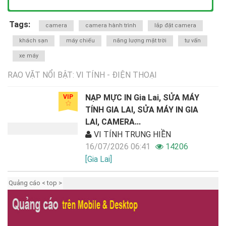
Tags:
camera
camera hành trình
lắp đặt camera
khách sạn
máy chiếu
năng lượng mặt trời
tư vấn
xe máy
RAO VẶT NỔI BẬT: VI TÍNH - ĐIỆN THOẠI
NẠP MỰC IN Gia Lai, SỬA MÁY
VIP
TÍNH GIA LAI, SỬA MÁY IN GIA
LAI, CAMERA...
VI TÍNH TRUNG HIỀN
16/07/2026 06:41
14206
[Gia Lai]
Quảng cáo < top >