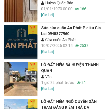
Huỳnh Quốc Bảo
01/01/1970 00:00
166
[Gia Lai]
Sửa cửa cuốn An Phát Pleiku Gia
VIP
Lai 0945877960
Cửa cuốn An Phát
10/07/2026 02:14
2532
[Gia Lai]
LÔ ĐẤT HẺM BÀ HUYỆN THANH
VIP
QUAN
Văn
1 giờ 22 phút trước
21
[Gia Lai]
LÔ ĐẤT HẺM NGÔ QUYỀN GẦN
VIP
TRẠM ĐĂNG KIỂM TRÀ ĐA