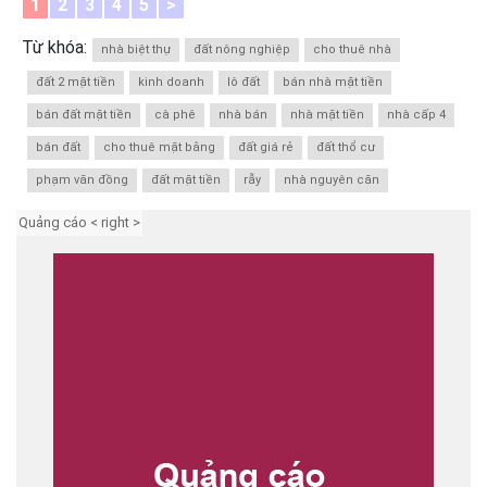
1
2
3
4
5
>
Từ khóa:
nhà biệt thự
đất nông nghiệp
cho thuê nhà
đất 2 mặt tiền
kinh doanh
lô đất
bán nhà mặt tiền
bán đất mặt tiền
cà phê
nhà bán
nhà mặt tiền
nhà cấp 4
bán đất
cho thuê mặt bằng
đất giá rẻ
đất thổ cư
phạm văn đồng
đất mặt tiền
rẫy
nhà nguyên căn
Quảng cáo < right >