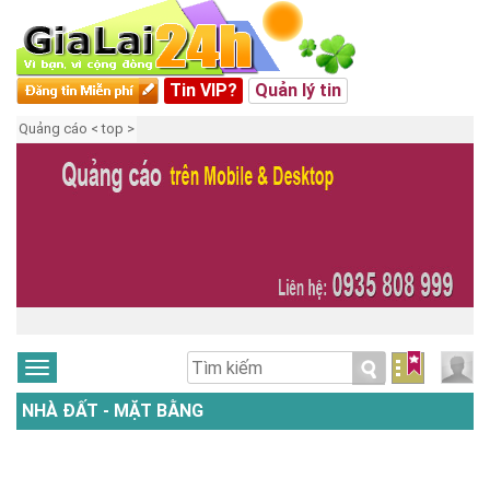
Tin VIP?
Quản lý tin
Quảng cáo < top >
NHÀ ĐẤT - MẶT BẰNG