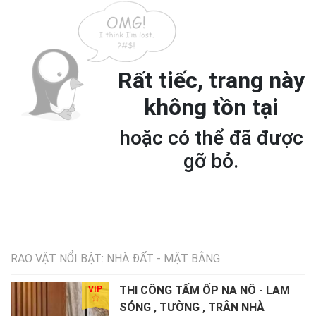
Rất tiếc, trang này
không tồn tại
hoặc có thể đã được
gỡ bỏ.
RAO VẶT NỔI BẬT: NHÀ ĐẤT - MẶT BẰNG
THI CÔNG TẤM ỐP NA NÔ - LAM
VIP
SÓNG , TƯỜNG , TRÂN NHÀ