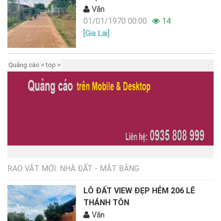
Văn
01/01/1970 00:00
14
[Gia Lai]
Quảng cáo < top >
RAO VẶT MỚI: NHÀ ĐẤT - MẶT BẰNG
LÔ ĐẤT VIEW ĐẸP HẺM 206 LÊ
THÁNH TÔN
Văn