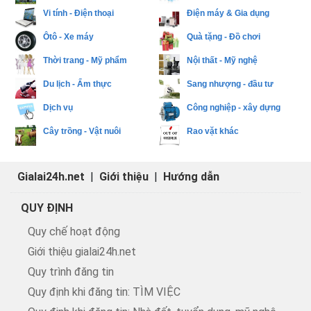
Vi tính - Điện thoại
Điện máy & Gia dụng
Ôtô - Xe máy
Quà tặng - Đồ chơi
Thời trang - Mỹ phẩm
Nội thất - Mỹ nghệ
Du lịch - Ẩm thực
Sang nhượng - đầu tư
Dịch vụ
Công nghiệp - xây dựng
Cây trồng - Vật nuôi
Rao vặt khác
Gialai24h.net
|
Giới thiệu
|
Hướng dẫn
QUY ĐỊNH
Quy chế hoạt động
Giới thiệu gialai24h.net
Quy trình đăng tin
Quy định khi đăng tin: TÌM VIỆC