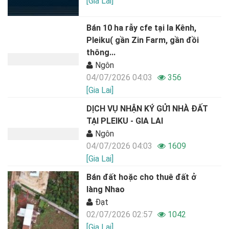
[Gia Lai]
Bán 10 ha rẫy cfe tại Ia Kênh,
Pleiku( gần Zin Farm, gần đồi
thông...
Ngôn
04/07/2026 04:03
356
[Gia Lai]
DỊCH VỤ NHẬN KÝ GỬI NHÀ ĐẤT
TẠI PLEIKU - GIA LAI
Ngôn
04/07/2026 04:03
1609
[Gia Lai]
Bán đất hoặc cho thuê đất ở
làng Nhao
Đạt
02/07/2026 02:57
1042
[Gia Lai]