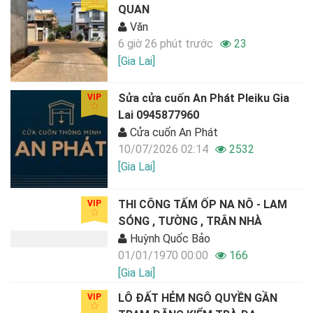
QUAN
Văn
6 giờ 26 phút trước
23
[Gia Lai]
Sửa cửa cuốn An Phát Pleiku Gia
VIP
Lai 0945877960
Cửa cuốn An Phát
10/07/2026 02:14
2532
[Gia Lai]
THI CÔNG TẤM ỐP NA NÔ - LAM
VIP
SÓNG , TƯỜNG , TRÂN NHÀ
Huỳnh Quốc Bảo
01/01/1970 00:00
166
[Gia Lai]
LÔ ĐẤT HẺM NGÔ QUYỀN GẦN
VIP