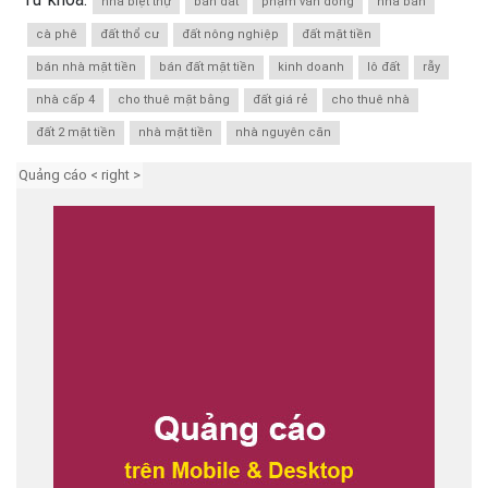
nhà biệt thự
bán đất
phạm văn đồng
nhà bán
cà phê
đất thổ cư
đất nông nghiệp
đất mặt tiền
bán nhà mặt tiền
bán đất mặt tiền
kinh doanh
lô đất
rẫy
nhà cấp 4
cho thuê mặt bằng
đất giá rẻ
cho thuê nhà
đất 2 mặt tiền
nhà mặt tiền
nhà nguyên căn
Quảng cáo < right >