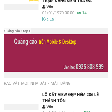
TRẠM ĐĂNG KIỂM TRÀ ĐA
Văn
01/01/1970 00:00
14
[Gia Lai]
Quảng cáo < top >
RAO VẶT MỚI: NHÀ ĐẤT - MẶT BẰNG
LÔ ĐẤT VIEW ĐẸP HẺM 206 LÊ
THÁNH TÔN
Văn