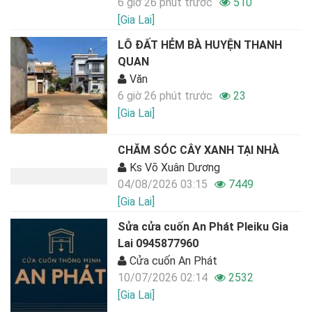
6 giờ 26 phút trước
510
[Gia Lai]
LÔ ĐẤT HẺM BÀ HUYỆN THANH
QUAN
Văn
6 giờ 26 phút trước
23
[Gia Lai]
CHĂM SÓC CÂY XANH TẠI NHÀ
Ks Võ Xuân Dương
04/08/2026 03:15
7449
[Gia Lai]
Sửa cửa cuốn An Phát Pleiku Gia
Lai 0945877960
Cửa cuốn An Phát
10/07/2026 02:14
2532
[Gia Lai]