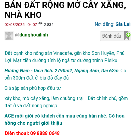
BÁN ĐẤT RỘNG MỞ CÂY XĂNG,
NHÀ KHO
Nơi đăng:
Gia Lai
02/08/2025 - 04:07
2.834
@
danghoailinh
Đất cạnh kho nông sản Vinacafe, gần kho Sơn Huyền, Phú
Lợi. Mặt tiền đường tỉnh lộ ngã tư đường tránh Pleiku
Hướng Nam - Diện tích: 2790m2, Ngang 45m, Dài 62m
. Có
sẵn 300m đất ở, bìa đỏ đầy đủ
Giá sập sàn phù hợp đầu tư
xây kho, mở cây xăng, làm chuồng trại... Đất chính chủ, gồm
đất ở và đất nông nghiệp.
ACE môi giới có khách cần mua cùng bán nhé. Có hoa
hồng cho người giới thiệu
Điện thoại: 09 8888 0648