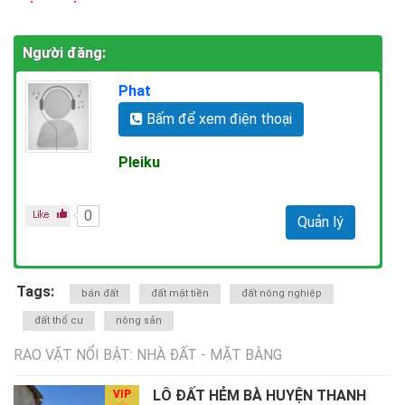
Người đăng:
Phat
Bấm để xem điện thoại
Pleiku
0
Quản lý
Tags:
bán đất
đất mặt tiền
đất nông nghiệp
đất thổ cư
nông sản
RAO VẶT NỔI BẬT: NHÀ ĐẤT - MẶT BẰNG
LÔ ĐẤT HẺM BÀ HUYỆN THANH
VIP