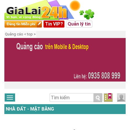
Tin VIP?
Quản lý tin
Quảng cáo < top >
NHÀ ĐẤT - MẶT BẰNG