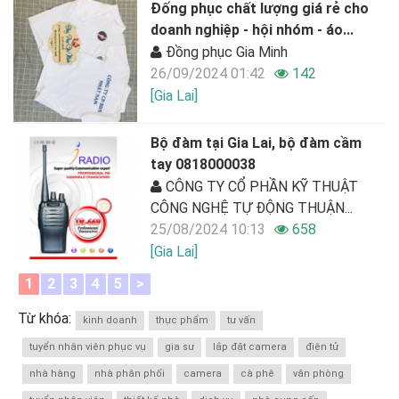
Đống phục chất lượng giá rẻ cho
doanh nghiệp - hội nhóm - áo...
Đồng phục Gia Minh
26/09/2024 01:42
142
[Gia Lai]
Bộ đàm tại Gia Lai, bộ đàm cầm
tay 0818000038
CÔNG TY CỔ PHẦN KỸ THUẬT
CÔNG NGHỆ TỰ ĐỘNG THUẬN...
25/08/2024 10:13
658
[Gia Lai]
1
2
3
4
5
>
Từ khóa:
kinh doanh
thực phẩm
tư vấn
tuyển nhân viên phục vụ
gia sư
lắp đặt camera
điện tử
nhà hàng
nhà phân phối
camera
cà phê
văn phòng