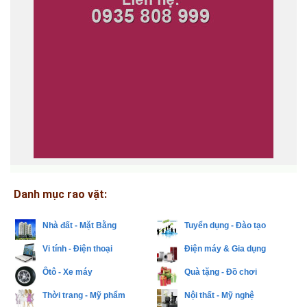
Danh mục rao vặt:
Nhà đất - Mặt Bằng
Tuyển dụng - Đào tạo
Vi tính - Điện thoại
Điện máy & Gia dụng
Ôtô - Xe máy
Quà tặng - Đồ chơi
Thời trang - Mỹ phẩm
Nội thất - Mỹ nghệ