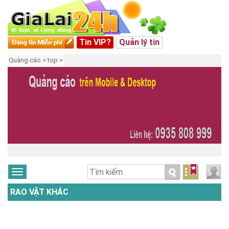
Tin VIP?
Quản lý tin
Quảng cáo < top >
RAO VẶT KHÁC