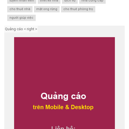
tuyển nhân viên
thiết kế nhà
dịch vụ
nhà cung cấp
cho thuê nhà
mật ong rừng
cho thuê phòng trọ
người giúp việc
Quảng cáo < right >