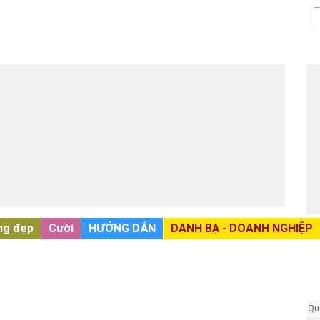
ng đẹp
Cười
HƯỚNG DẪN
DANH BẠ - DOANH NGHIỆP
Qu