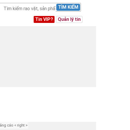
TÌM KIẾM
Tin VIP?
Quản lý tin
ảng cáo < right >