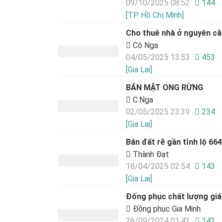
09/10/2025 08:52
144
[TP. Hồ Chí Minh]
Cho thuê nhà ở nguyên c
Cô Nga
04/05/2025 13:53
453
[Gia Lai]
BÁN MẬT ONG RỪNG
C.Nga
02/05/2025 23:39
234
[Gia Lai]
Bán đất rẽ gần tỉnh lộ 664
Thành Đạt
18/04/2025 02:54
143
[Gia Lai]
Đống phục chất lượng giá 
Đồng phục Gia Minh
26/09/2024 01:42
142