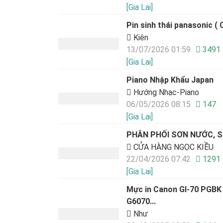
[Gia Lai]
Pin sinh thái panasonic (
Kiên
13/07/2026 01:59
3491
[Gia Lai]
Piano Nhập Khẩu Japan
Hướng Nhạc-Piano
06/05/2026 08:15
147
[Gia Lai]
PHÂN PHỐI SƠN NƯỚC, S
CỬA HÀNG NGỌC KIỀU
22/04/2026 07:42
1291
[Gia Lai]
Mực in Canon GI-70 PGBK
G6070...
Như