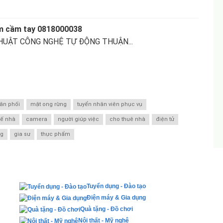
àm cầm tay 0818000038
HUẬT CÔNG NGHỆ TỰ ĐỘNG THUẬN...
ân phối
mật ong rừng
tuyển nhân viên phục vụ
kế nhà
camera
người giúp việc
cho thuê nhà
điện tử
ng
gia sư
thực phẩm
Tuyển dụng - Đào tạo
Điện máy & Gia dụng
Quà tặng - Đồ chơi
Nội thất - Mỹ nghệ