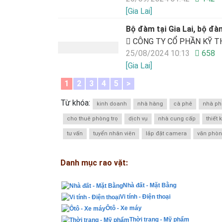
[Gia Lai]
Bộ đàm tại Gia Lai, bộ đ
CÔNG TY CỔ PHẦN KỸ T
25/08/2024 10:13
658
[Gia Lai]
1
2
3
4
5
>
Từ khóa:
kinh doanh
nhà hàng
cà phê
nhà ph
cho thuê phòng trọ
dịch vụ
nhà cung cấp
thiết 
tư vấn
tuyển nhân viên
lắp đặt camera
văn phò
Danh mục rao vặt:
Nhà đất - Mặt Bằng
Vi tính - Điện thoại
Ôtô - Xe máy
Thời trang - Mỹ phẩm