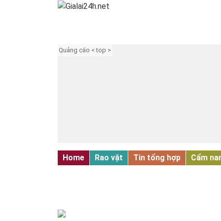
Quảng cáo < top >
Home
Rao vặt
Tin tổng hợp
Cẩm na
RAO VẶT KHÁC